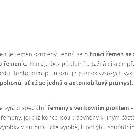
en je řemen ozubený. Jedná se o
hnací řemen se 
o řemenic.
Pracuje bez předpětí a tažná síla se p
ordu. Tento princip umožňuje přenos vysokých výk
 pohonů, ať už se jedná o automobilový průmysl,
e vyrábí speciální
řemeny s venkovním profilem -
emeny, jejichž konce jsou upevněny k jiným částe
 výrobky v automatické výrobě, k pohybu souřadni