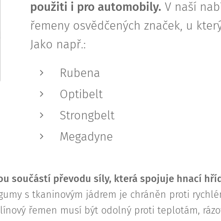
použiti i pro automobily.
V naší nab
řemeny osvědčených značek, u kterýc
Jako např.:
Rubena
Optibelt
Strongbelt
Megadyne
ou součástí převodu síly, která spojuje hnací hř
 gumy s tkaninovým jádrem je chráněn proti rychl
ínový řemen musí být odolný proti teplotám, rázo