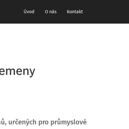
Úvod
O nás
Kontakt
 řemeny
ů, určených pro průmyslové