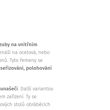
zuby na vnitřním
řenáší na ocelová, nebo
onů. Tyto řemeny se
 seřizováni, polohování
 unašeči
. Další variantou
m zařízení. Ty se
cových stolů obráběcích