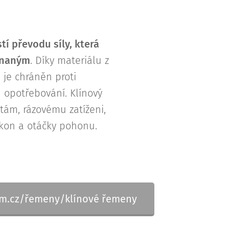
í převodu síly, která
 hnaným
. Díky materiálu z
je chráněn proti
 opotřebování. Klínový
tám, rázovému zatíženi,
kon a otáčky pohonu.
lim.cz/řemeny/klínové řemeny