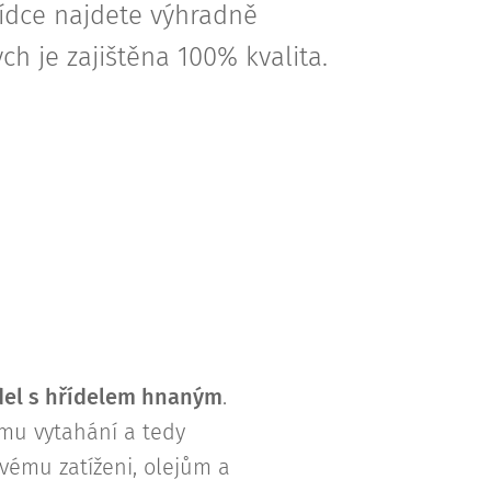
ídce najdete výhradně
h je zajištěna 100% kvalita.
ídel s hřídelem hnaným
.
ému vytahání a tedy
vému zatíženi, olejům a