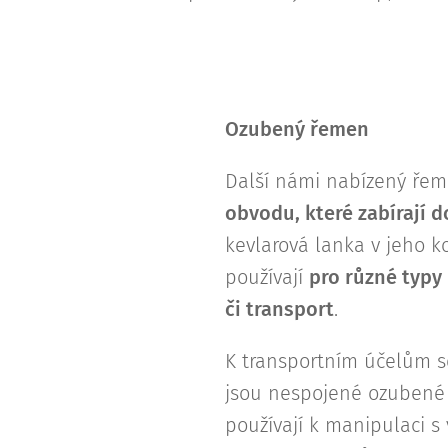
Ozubený řemen
Další námi nabízený řem
obvodu, které zabírají d
kevlarová lanka v jeho k
používají
pro různé typy
či transport
.
K transportním účelům s
jsou nespojené ozubené ř
používají k manipulaci s