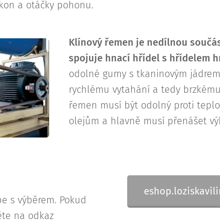
kon a otáčky pohonu.
Klínový řemen je nedílnou součást
spojuje hnací hřídel s hřídelem
odolné gumy s tkaninovým jádrem 
rychlému vytahání a tedy brzkému
řemen musí být odolný proti teplo
olejům a hlavně musí přenášet vý
eshop.loziskavi
e s výběrem. Pokud
ěte na odkaz