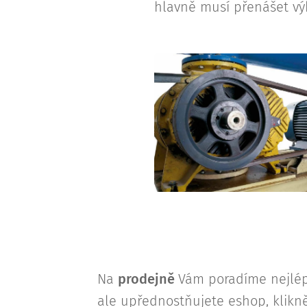
hlavně musí přenášet vý
Na
prodejně
Vám poradíme nejlép
ale upřednostňujete eshop, klikn